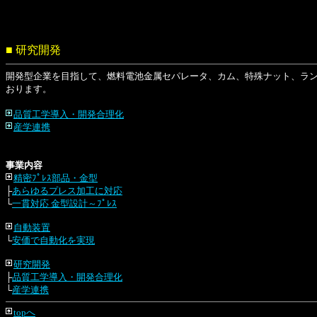
■ 研究開発
開発型企業を目指して、燃料電池金属セパレータ、カム、特殊ナット、ラ
おります。
品質工学導入・開発合理化
産学連携
事業内容
精密ﾌﾟﾚｽ部品・金型
├
あらゆるプレス加工に対応
└
一貫対応 金型設計～ﾌﾟﾚｽ
自動装置
└
安価で自動化を実現
研究開発
├
品質工学導入・開発合理化
└
産学連携
topへ