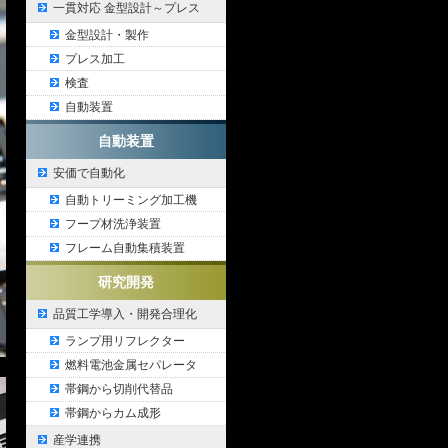
一貫対応 金型設計～プレス
金型設計・製作
プレス加工
検査
自動装置
自動装置
安価で自動化
自動トリーミング加工機
フープ材洗浄装置
フレーム自動集積装置
研究開発
品質工学導入・開発合理化
ランプ用リフレクター
燃料電池金属セパレータ
帯鋼から切削代替品
帯鋼からカム成形
産学連携