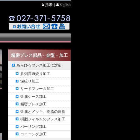
携帯
｜
English
精密プレス部品・金型・加工
あらゆるプレス加工に対応
多列高速絞り加工
深絞り加工
リードフレーム加工
金属ケース加工
精密プレス加工
金属とメッキ、樹脂の連携
樹脂フィルムのプレス加工
バーリング加工
コイニング加工